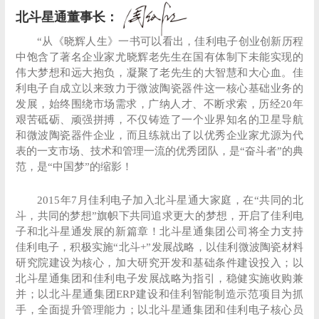
北斗星通董事长：
“从《晓辉人生》一书可以看出，佳利电子创业创新历程
中饱含了著名企业家尤晓辉老先生在国有体制下未能实现的
伟大梦想和远大抱负，凝聚了老先生的大智慧和大心血。佳
利电子自成立以来致力于微波陶瓷器件这一核心基础业务的
发展，始终围绕市场需求，广纳人才、不断求索，历经20年
艰苦砥砺、顽强拼搏，不仅铸造了一个业界知名的卫星导航
和微波陶瓷器件企业，而且练就出了以优秀企业家尤源为代
表的一支市场、技术和管理一流的优秀团队，是“奋斗者”的典
范，是“中国梦”的缩影！
2015年7月佳利电子加入北斗星通大家庭，在“共同的北
斗，共同的梦想”旗帜下共同追求更大的梦想，开启了佳利电
子和北斗星通发展的新篇章！北斗星通集团公司将全力支持
佳利电子，积极实施“北斗+”发展战略，以佳利微波陶瓷材料
研究院建设为核心，加大研究开发和基础条件建设投入；以
北斗星通集团和佳利电子发展战略为指引，稳健实施收购兼
并；以北斗星通集团ERP建设和佳利智能制造示范项目为抓
手，全面提升管理能力；以北斗星通集团和佳利电子核心员