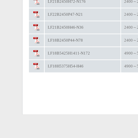
LF21B2450H72-N176
2400～
LF22B2450P47-N21
2400～
LF21B2450H46-N36
2400～
LF18B2450P44-N78
2400～
LF18B5425H1411-N172
4900～
LF18H5375H54-H46
4900～