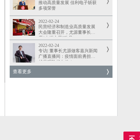
推动高质量发展 佳利电子斩获
多项荣誉
2022-02-24
民营经济和制造业高质量发展
大会隆重召开，尤源董事长荣
膺“火炬之星”称号
2022-02-24
专访| 董事长尤源做客嘉兴新闻
广播直播间：疫情面前勇担当
越是艰险越向前！
查看更多
返