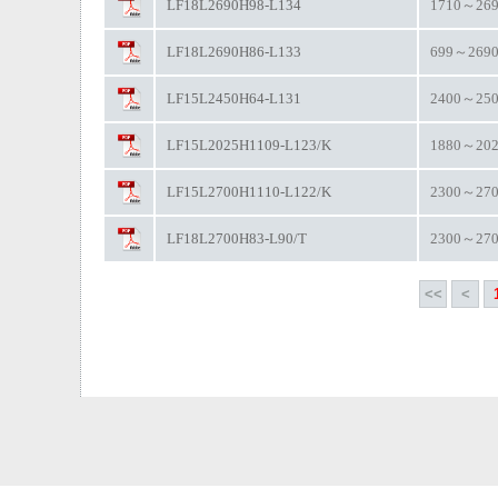
LF18L2690H98-L134
1710～26
LF18L2690H86-L133
699～269
LF15L2450H64-L131
2400～25
LF15L2025H1109-L123/K
1880～20
LF15L2700H1110-L122/K
2300～27
LF18L2700H83-L90/T
2300～27
<<
<