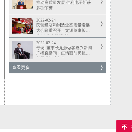
推动高质量发展 佳利电子斩获
多项荣誉
2022-02-24
民营经济和制造业高质量发展
大会隆重召开，尤源董事长荣
膺“火炬之星”称号
2022-02-24
专访| 董事长尤源做客嘉兴新闻
广播直播间：疫情面前勇担当
越是艰险越向前！
查看更多
返