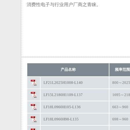
消费性电子与行业用户厂商之青睐。
产品名称
频率范围 
LF21L2025H1008-L140
800～202
LF15L2180H1109-L137
1695～21
LF18L0960H105-L136
663～960
LF18L0960H98-L135
698～960