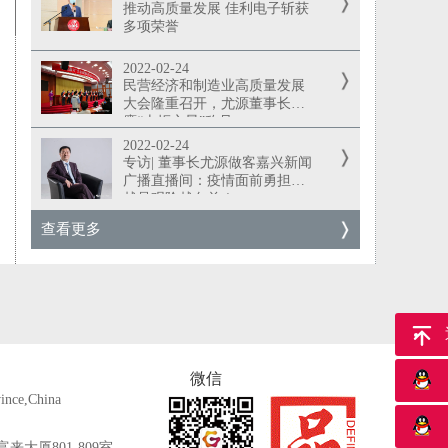
推动高质量发展 佳利电子斩获
多项荣誉
2022-02-24
民营经济和制造业高质量发展
大会隆重召开，尤源董事长荣
膺“火炬之星”称号
2022-02-24
专访| 董事长尤源做客嘉兴新闻
广播直播间：疫情面前勇担当
越是艰险越向前！
查看更多
返
微信
ince,China
大厦801-809室