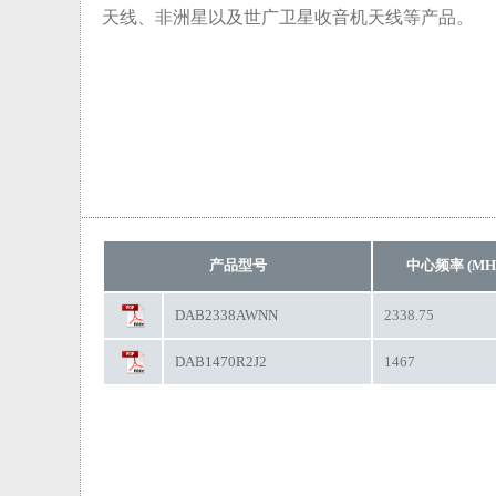
天线、非洲星以及世广卫星收音机天线等产品。
产品型号
中心频率 (MH
DAB2338AWNN
2338.75
DAB1470R2J2
1467