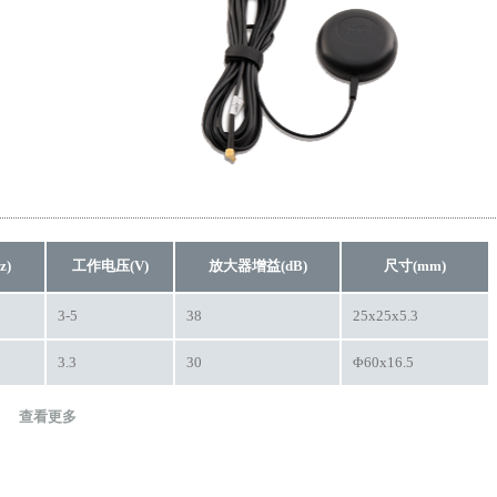
z)
工作电压(V)
放大器增益(dB)
尺寸(mm)
3-5
38
25x25x5.3
3.3
30
Φ60x16.5
查看更多