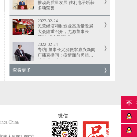
推动高质量发展 佳利电子斩获
多项荣誉
2022-02-24
民营经济和制造业高质量发展
大会隆重召开，尤源董事长荣
膺“火炬之星”称号
2022-02-24
专访| 董事长尤源做客嘉兴新闻
广播直播间：疫情面前勇担当
越是艰险越向前！
查看更多
返
微信
ince,China
大厦801-809室