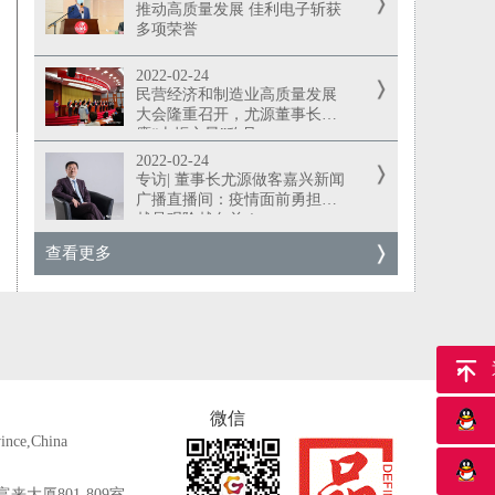
推动高质量发展 佳利电子斩获
多项荣誉
2022-02-24
民营经济和制造业高质量发展
大会隆重召开，尤源董事长荣
膺“火炬之星”称号
2022-02-24
专访| 董事长尤源做客嘉兴新闻
广播直播间：疫情面前勇担当
越是艰险越向前！
查看更多
返
微信
ince,China
大厦801-809室