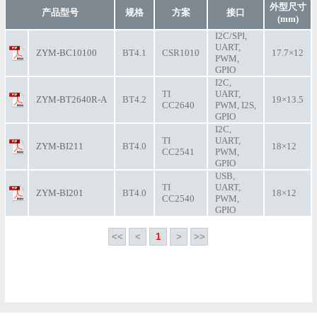
外型尺寸
产品型号
规格
方案
接口
(mm)
I2C/SPI,
UART,
ZYM-BC10100
BT4.1
CSR1010
17.7×12
PWM,
GPIO
I2C,
TI
UART,
ZYM-BT2640R-A
BT4.2
19×13.5
CC2640
PWM, I2S,
GPIO
I2C,
TI
UART,
ZYM-BI211
BT4.0
18×12
CC2541
PWM,
GPIO
USB,
TI
UART,
ZYM-BI201
BT4.0
18×12
CC2540
PWM,
GPIO
<<
<
1
>
>>