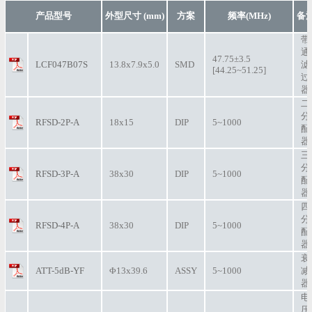
产品型号
外型尺寸 (mm)
方案
频率(MHz)
备
带
通
47.75±3.5
LCF047B07S
13.8x7.9x5.0
SMD
滤
[44.25~51.25]
过
器
二
分
RFSD-2P-A
18x15
DIP
5~1000
配
器
三
分
RFSD-3P-A
38x30
DIP
5~1000
配
器
四
分
RFSD-4P-A
38x30
DIP
5~1000
配
器
衰
ATT-5dB-YF
Φ13x39.6
ASSY
5~1000
减
器
电
压