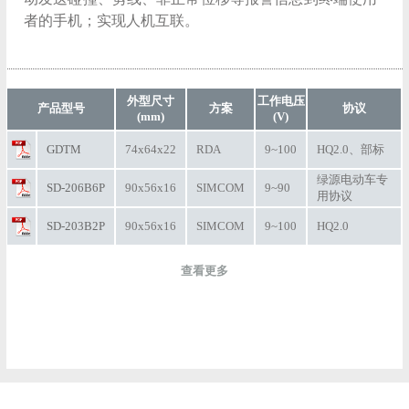
者的手机；实现人机互联。
外型尺寸
工作电压
产品型号
方案
协议
(mm)
(V)
GDTM
74x64x22
RDA
9~100
HQ2.0、部标
绿源电动车专
SD-206B6P
90x56x16
SIMCOM
9~90
用协议
SD-203B2P
90x56x16
SIMCOM
9~100
HQ2.0
查看更多