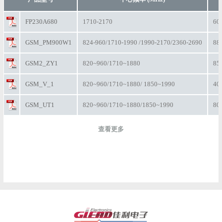
FP230A680
1710-2170
60
GSM_PM900W1
824-960/1710-1990 /1990-2170/2360-2690
88
GSM2_ZY1
820~960/1710~1880
85
GSM_V_1
820~960/1710~1880/ 1850~1990
40
GSM_UT1
820~960/1710~1880/1850~1990
80
查看更多