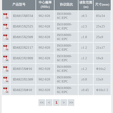
中心频率
读取范围
产品型号
协议阻抗
尺寸(mm)
(MHz)
(m)
ISO18000-
IDA915X8554
902-928
≥6.5
85x54
6C/EPC
ISO18000-
IDA915X2525
902-928
≥2.5
25x25
6C/EPC
ISO18000-
IDA915X2509
902-928
≥1.8
25x9
6C/EPC
ISO18000-
IDA923X2117
902-928
≥1.2
21x17
6C/EPC
ISO18000-
IDA923X1909
902-928
≥1.2
19x9
6C/EPC
ISO18000-
IDA915XΦ16
902-928
≥1.2
Φ16x2
6C/EPC
ISO18000-
IDA923X1309
902-928
≥0.8
13x9
6C/EPC
ISO18000-
IDA923XΦ10
902-928
≥0.45
Φ10x1.5
6C/EPC
<<
<
1
>
>>