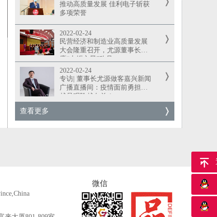
推动高质量发展 佳利电子斩获
多项荣誉
2022-02-24
民营经济和制造业高质量发展
大会隆重召开，尤源董事长荣
膺“火炬之星”称号
2022-02-24
专访| 董事长尤源做客嘉兴新闻
广播直播间：疫情面前勇担当
越是艰险越向前！
查看更多
返
微信
ince,China
大厦801-809室