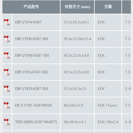
产品型号
外型尺寸 (mm)
方案
DIP-2YFW-6587
33.3x18.3x16.1
EOC
7.5~
DIP-2YFK-6587-XH
30.4x15.36x15.4
EOC
7.5~
DIP-2YFM-6587-XH
30.5x22.0x14.8
EOC
7.5~
DIP-2YFA-6587-XH
30.5x22.0x14.8
EOC
7.5~
DIP-1YFD-6587-XH
33.3x18.3x13
EOC
2~65
DCT-1YFC-6587R858
40x29x13.9
EOC+Tuner
7.5~
TRP-2MFG-6587/864975
39x30.9x14.1
EOC+MoCA
5~65