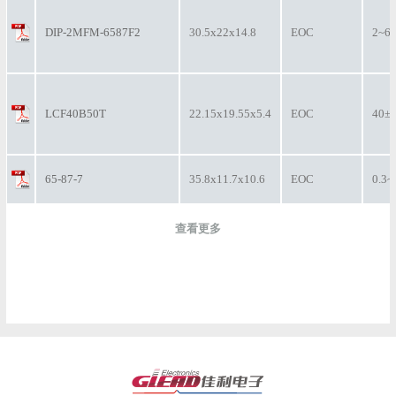
DIP-2MFM-6587F2
30.5x22x14.8
EOC
2~65
LCF40B50T
22.15x19.55x5.4
EOC
40±2
65-87-7
35.8x11.7x10.6
EOC
0.3~
查看更多