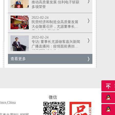
推动高质量发展 佳利电子斩获
多项荣誉
2022-02-24
民营经济和制造业高质量发展
大会隆重召开，尤源董事长荣
膺“火炬之星”称号
2022-02-24
专访| 董事长尤源做客嘉兴新闻
广播直播间：疫情面前勇担当
越是艰险越向前！
查看更多
返
微信
ince,China
大厦801-809室