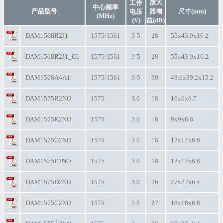
放大
工作
中心频率
产品型号
器增
尺寸(mm)
电压
(MHz)
(V)
益(dB)
DAM1568R2J1
1575/1561
3-5
28
55x43.9x16.2
DAM1568R2J1_C1
1575/1561
3-5
28
55x43.9x16.2
DAM1568A4A1
1575/1561
3-5
30
48.6x39.2x15.2
DAM1575R2NO
1575
3.0
18
16x6x6.7
DAM1575K2NO
1575
3.0
18
9x9x6.6
DAM1575G2NO
1575
3.0
18
12x12x6.6
DAM1575E2NO
1575
3.0
18
12x12x6.6
DAM1575D2NO
1575
3.0
26
27x27x6.4
DAM1575C2NO
1575
3.0
27
18x18x6.8