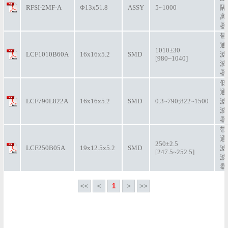
RFSI-2MF-A
Φ13x51.8
ASSY
5~1000
隔
离
器
带
通
1010±30
LCF1010B60A
16x16x5.2
SMD
滤
[980~1040]
波
器
低
通
LCF790L822A
16x16x5.2
SMD
0.3~790;822~1500
滤
波
器
带
通
250±2.5
LCF250B05A
19x12.5x5.2
SMD
滤
[247.5~252.5]
波
器
<<
<
1
>
>>