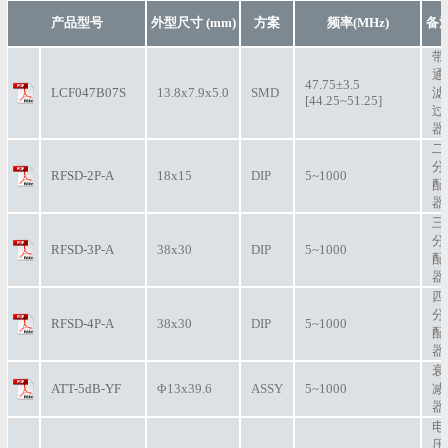
产品型号
外型尺寸 (mm)
方案
频率(MHz)
备
带
通
47.75±3.5
LCF047B07S
13.8x7.9x5.0
SMD
滤
[44.25~51.25]
过
器
二
分
RFSD-2P-A
18x15
DIP
5~1000
配
器
三
分
RFSD-3P-A
38x30
DIP
5~1000
配
器
四
分
RFSD-4P-A
38x30
DIP
5~1000
配
器
衰
ATT-5dB-YF
Φ13x39.6
ASSY
5~1000
减
器
电
压