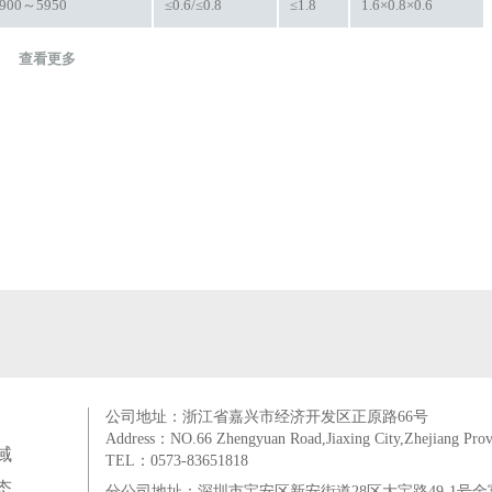
4900～5950
≤0.6/≤0.8
≤1.8
1.6×0.8×0.6
查看更多
公司地址：浙江省嘉兴市经济开发区正原路66号
Address：NO.66 Zhengyuan Road,Jiaxing City,Zhejiang Prov
域
TEL：0573-83651818
态
分公司地址：深圳市宝安区新安街道28区大宝路49-1号金富来