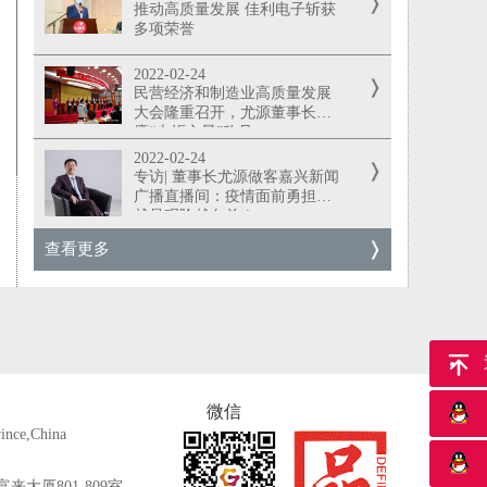
推动高质量发展 佳利电子斩获
多项荣誉
2022-02-24
民营经济和制造业高质量发展
大会隆重召开，尤源董事长荣
膺“火炬之星”称号
2022-02-24
专访| 董事长尤源做客嘉兴新闻
广播直播间：疫情面前勇担当
越是艰险越向前！
查看更多
返
微信
ince,China
大厦801-809室