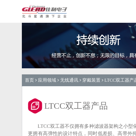
首页
应用领域
无线通讯
穿戴装置
LTCC双工器产
LTCC双工器产品
LTCC双工器不仅拥有多种滤波器架构之小型
更拥有高弹性的设计特点，同时低差损、高带外