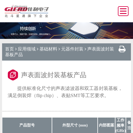
首页
应用领域
基础材料
元器件封装
声表面波封装
基板产品
声表面波封装基板产品
提供标准化尺寸的声表滤波器和双工器封装基板，
满足倒装焊（flip chip）、表贴SMT等工艺要求。
工作
备
产品型号
外型尺寸 (mm)
内部图案
频率
注
(GHz)