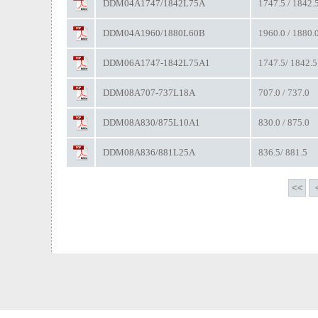
DDM04A1747/1842L75A
1747.5 / 1842.
DDM04A1960/1880L60B
1960.0 / 1880.
DDM06A1747-1842L75A1
1747.5/ 1842.5
DDM08A707-737L18A
707.0 / 737.0
DDM08A830/875L10A1
830.0 / 875.0
DDM08A836/881L25A
836.5/ 881.5
<<