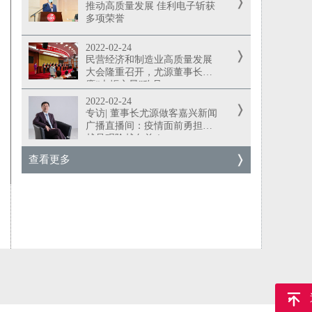
推动高质量发展 佳利电子斩获
多项荣誉
2022-02-24
民营经济和制造业高质量发展
大会隆重召开，尤源董事长荣
膺“火炬之星”称号
2022-02-24
专访| 董事长尤源做客嘉兴新闻
广播直播间：疫情面前勇担当
越是艰险越向前！
查看更多
返