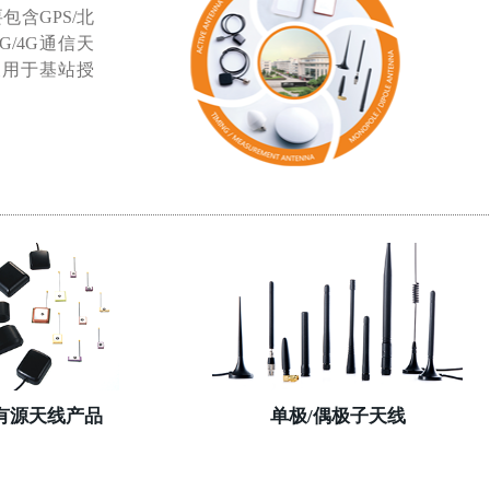
含GPS/北
G/4G通信天
及用于基站授
有源天线产品
单极/偶极子天线