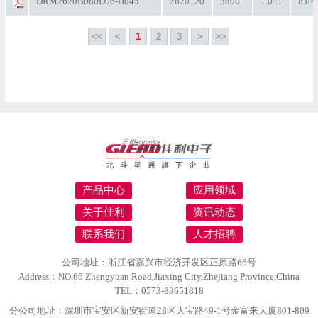
DRM2620B080D06-H045
2620±20
3800
1.0±1
8.0×
<<
<
1
2
3
>
>>
产品中心
应用领域
关于佳利
资讯动态
联系我们
人才招聘
公司地址：浙江省嘉兴市经济开发区正原路66号
Address：NO.66 Zhengyuan Road,Jiaxing City,Zhejiang Province,China
TEL：0573-83651818
分公司地址：深圳市宝安区新安街道28区大宝路49-1号金富来大厦801-809