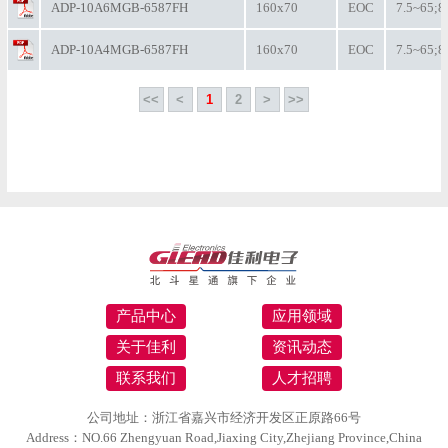
ADP-10A6MGB-6587FH
160x70
EOC
7.5~65;8
ADP-10A4MGB-6587FH
160x70
EOC
7.5~65;8
<<
<
1
2
>
>>
产品中心
应用领域
关于佳利
资讯动态
联系我们
人才招聘
公司地址：浙江省嘉兴市经济开发区正原路66号
Address：NO.66 Zhengyuan Road,Jiaxing City,Zhejiang Province,China