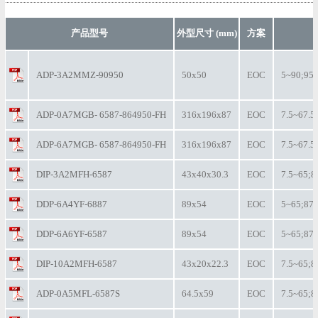
产品型号
外型尺寸 (mm)
方案
ADP-3A2MMZ-90950
50x50
EOC
5~90;95
ADP-0A7MGB- 6587-864950-FH
316x196x87
EOC
7.5~67.5
ADP-6A7MGB- 6587-864950-FH
316x196x87
EOC
7.5~67.5
DIP-3A2MFH-6587
43x40x30.3
EOC
7.5~65;8
DDP-6A4YF-6887
89x54
EOC
5~65;87
DDP-6A6YF-6587
89x54
EOC
5~65;87
DIP-10A2MFH-6587
43x20x22.3
EOC
7.5~65;8
ADP-0A5MFL-6587S
64.5x59
EOC
7.5~65;8